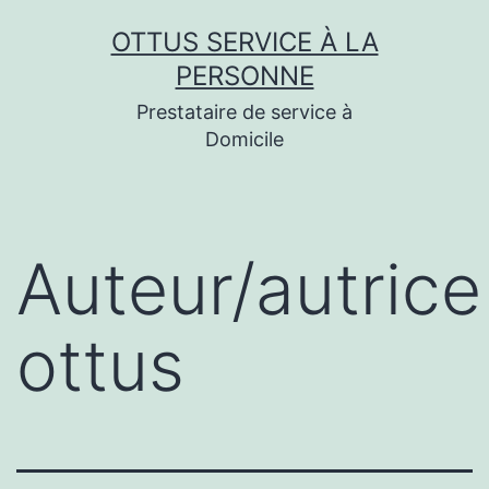
Aller
OTTUS SERVICE À LA
au
PERSONNE
contenu
Prestataire de service à
Domicile
Auteur/autrice 
ottus